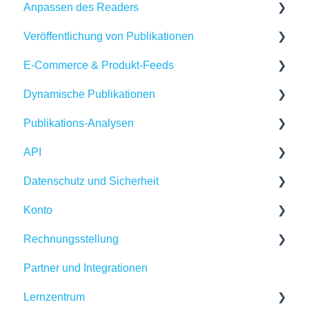
Anpassen des Readers
SEO
Veröffentlichung von Publikationen
Fehlerbehebung
Reader-Einstellungen
E-Commerce & Produkt-Feeds
Adaptive Inhalte in Publitas erstellen
Markenbildung
Teilen
Dynamische Publikationen
Banner
Einbettung
Produkt-Feeds importieren
Publikations-Analysen
Verfügbarkeit
Produktdetails verwalten
Dynamische Content erstellen
API
Reichweite generieren
E-Commerce-Lösungen
Fehlerbehebung
Publikations-Dashboard
Datenschutz und Sicherheit
Google Analytics
Publitas API
Konto
Weitere Integrationen
Kontosicherheit
Rechnungsstellung
Erkenntnisse und Empfehlungen
Cookies, Datenschutz und Richtlinien
Benutzername und Passwort
Partner und Integrationen
Verwaltung Ihres Kontos
Rechnungsdaten
Lernzentrum
Abonnement