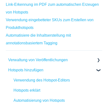
Link-Erkennung im PDF zum automatischen Erzeugen
von Hotspots
Verwendung eingebetteter SKUs zum Erstellen von
Produkthotspots
Automatisiere die Inhaltserstellung mit
annotationsbasiertem Tagging
Verwaltung von Veröffentlichungen
Hotspots hinzufügen
Inhalte in Publitas erstellen
Verwaltung Ihrer Veröffentlichungen
Verwendung des Hotspot-Editors
Seiten bearbeiten
Hotspots erklärt
Aktualisierung der Veröffentlichungs-URL
Automatisierung von Hotspots