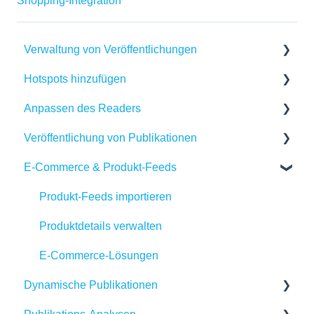
Shopping-Integration
Verwaltung von Veröffentlichungen
Hotspots hinzufügen
Inhalte in Publitas erstellen
Anpassen des Readers
Verwaltung Ihrer Veröffentlichungen
Verwendung des Hotspot-Editors
Veröffentlichung von Publikationen
Seiten bearbeiten
Hotspots erklärt
Reader-Einstellungen
E-Commerce & Produkt-Feeds
Aktualisierung der Veröffentlichungs-URL
Automatisierung von Hotspots
Markenbildung
Teilen
SEO
Banner
Einbettung
Produkt-Feeds importieren
Fehlerbehebung
Verfügbarkeit
Produktdetails verwalten
Adaptive Inhalte in Publitas erstellen
Reichweite generieren
E-Commerce-Lösungen
Dynamische Publikationen