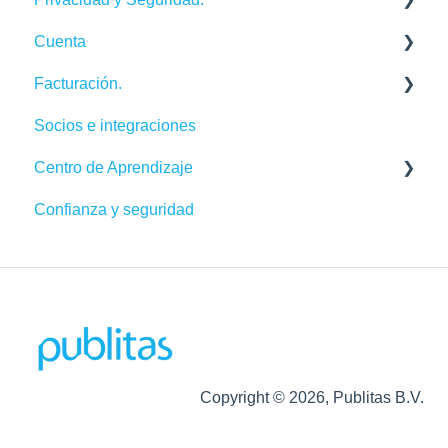
Cuenta
Otras Integraciones
Seguridad de la cuenta
Facturación.
Conclusiones y recomendaciones
Cookies, privacidad y políticas
Nombre de usuario y contraseña
Socios e integraciones
Gestionar tu cuenta
Detalles de facturación
Centro de Aprendizaje
Suscripción
Confianza y seguridad
Tráfico de Datos
Tutoriales
Copyright © 2026, Publitas B.V.