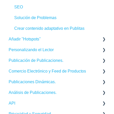
SEO
Solución de Problemas
Crear contenido adaptativo en Publitas
Añadir ''Hotspots''
Personalizando el Lector
Utilizando el editor de hotspots
Publicación de Publicaciones.
Explicación de los Hotspots
Ajustes del lector
Comercio Electrónico y Feed de Productos
Automatización de puntos de acceso
Estrategia de marca
Compartir
Publicaciones Dinámicas.
Banners
Integrar
Como Importar Feed the Productos
Análisis de Publicaciones.
Disponibilidad
Cómo gestionar los detalles del producto:
Cómo crear contenido dinámico
API
Generando alcance
Soluciones de E-Commerce
Solución de problemas
Tablero de Publicación
Privacidad y Seguridad.
Google Analytics
API de Publitas